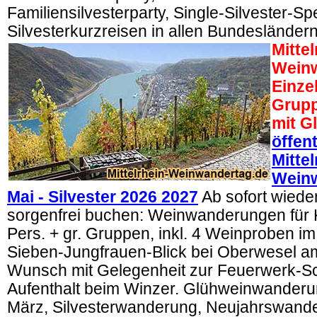
Familiensilvesterparty, Single-Silvester-Spe
Silvesterkurzreisen in allen Bundesländern
Mittel
Weinw
Einze
Grupp
mit G
öffen
Mittel
Wein
Mai - Silvester 2026 2027
Ab sofort wiede
sorgenfrei buchen: Weinwanderungen für 
Pers. + gr. Gruppen, inkl. 4 Weinproben 
Sieben-Jungfrauen-Blick bei Oberwesel a
Wunsch mit Gelegenheit zur Feuerwerk-Sch
Aufenthalt beim Winzer. Glühweinwanderu
März, Silvesterwanderung, Neujahrswand