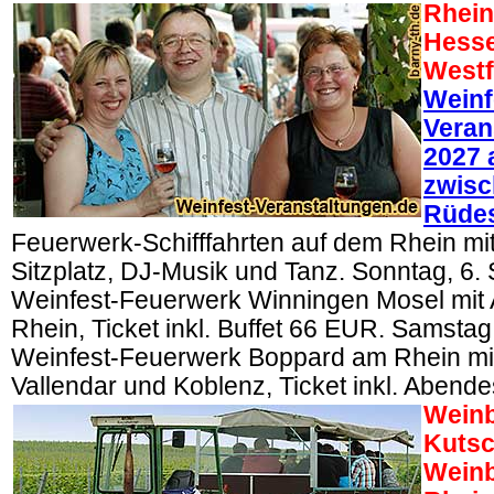
Rhein
Hesse
Westf
Weinf
Veran
2027 
zwisc
Rüde
Feuerwerk-Schifffahrten auf dem Rhein mit
Sitzplatz, DJ-Musik und Tanz. Sonntag, 6
Weinfest-Feuerwerk Winningen Mosel mit A
Rhein, Ticket inkl. Buffet 66 EUR. Samstag
Weinfest-Feuerwerk Boppard am Rhein mit 
Vallendar und Koblenz, Ticket inkl. Aben
Weinb
Kutsc
Weinb