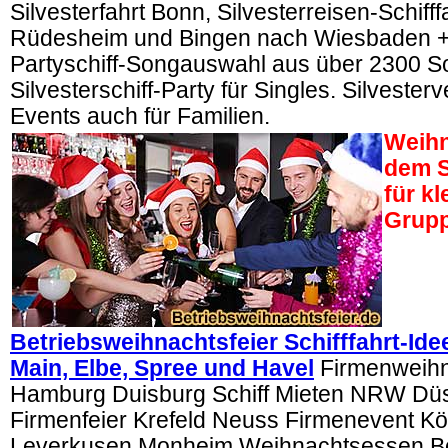
Silvesterfahrt Bonn, Silvesterreisen-Schifff
Rüdesheim und Bingen nach Wiesbaden +
Partyschiff-Songauswahl aus über 2300 S
Silvesterschiff-Party für Singles. Silvester
Events auch für Familien.
Weihn
dem S
für k
Grup
Betriebsweihnachtsfeier Schifffahrt-Ide
Main, Elbe, Spree und Havel
Firmenweihna
Hamburg Duisburg Schiff Mieten NRW Düs
Firmenfeier Krefeld Neuss Firmenevent Köl
Leverkusen Monheim Weihnachtsessen Bo