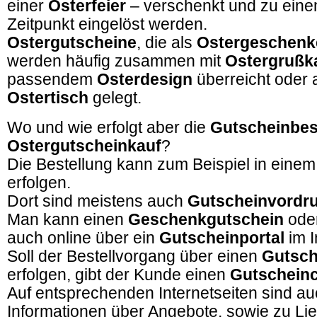
einer
Osterfeier
– verschenkt und zu ein
Zeitpunkt eingelöst werden.
Ostergutscheine
, die als
Ostergeschenk
werden häufig zusammen mit
Ostergrußk
passendem
Osterdesign
überreicht oder 
Ostertisch
gelegt.
Wo und wie erfolgt aber die
Gutscheinbes
Ostergutscheinkauf
?
Die Bestellung kann zum Beispiel in eine
erfolgen.
Dort sind meistens auch
Gutscheinvordr
Man kann einen
Geschenkgutschein
ode
auch online über ein
Gutscheinportal
im I
Soll der Bestellvorgang über einen
Gutsch
erfolgen, gibt der Kunde einen
Gutschein
Auf entsprechenden Internetseiten sind a
Informationen über Angebote, sowie zu Li