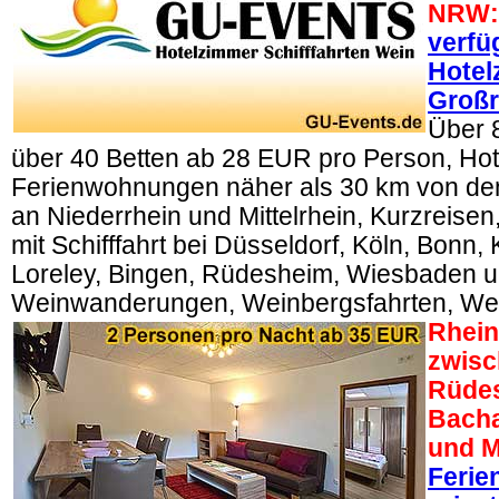
NRW:
verfü
Hotel
Großr
Über 
über 40 Betten ab 28 EUR pro Person, Ho
Ferienwohnungen näher als 30 km von den
an Niederrhein und Mittelrhein, Kurzreise
mit Schifffahrt bei Düsseldorf, Köln, Bonn,
Loreley, Bingen, Rüdesheim, Wiesbaden u
Weinwanderungen, Weinbergsfahrten, We
Rhein 
zwisc
Rüde
Bacha
und M
Feri