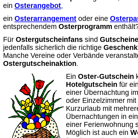
ein
Osterangebot
,
ein
Osterarrangement
oder eine
Osterpa
entsprechendem
Osterprogramm
enthält
Für
Ostergutscheinfans
sind
Gutschein
jedenfalls sicherlich die richtige
Geschenk
Manche Vereine oder Verbände veranstalt
Ostergutscheinaktion
.
Ein
Oster-Gutschein
k
Hotelgutschein
für ei
einer Übernachtung i
oder Einzelzimmer mit 
Kurzurlaub mit mehrer
Übernachtungen in ei
einer Ferienwohnung s
Möglich ist auch ein
We