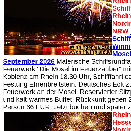
Rhein
Schiff
Rhein
Nordr
NRW
Schif
Winni
Mosel
September 2026
Malerische Schiffsrundfa
Feuerwerk "Die Mosel im Feuerzauber" mit 
Koblenz am Rhein 18.30 Uhr, Schifffahrt c
Festung Ehrenbreitstein, Deutsches Eck 
Feuerwerk an der Mosel. Reservierter Sitz
und kalt-warmes Buffet, Rückkunft gegen 2
Person 66 EUR. Jetzt buchen und später 
Rhein
Hesse
Nordr