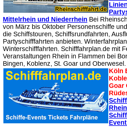
Linie
Party
Mittelrhein und Niederrhein
Bei Rheinschi
von März bis Oktober Personenschiffe und 
die Schiffstouren, Schiffsrundfahrten, Ausf
Partyschifffahrten anbieten. Winterfahrplan
Winterschifffahrten. Schifffahrplan.de mit 
Veranstaltungen Rhein in Flammen bei Bo
Bingen, Koblenz, St. Goar und Oberwesel.
Köln 
Koble
Goar 
Rüde
Schif
Rhein
Schif
Event