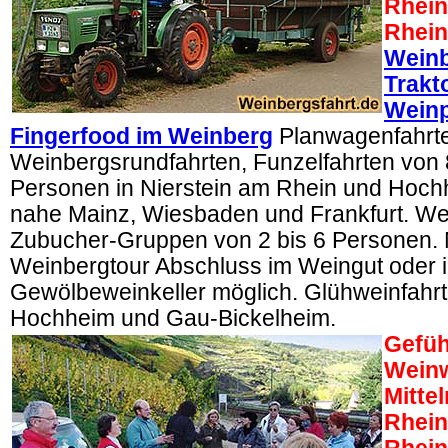
Rhein
Rhein
Weinb
Trakt
Wein
Fingerfood im Weinberg
Planwagenfahrt
Weinbergsrundfahrten, Funzelfahrten von 
Personen in Nierstein am Rhein und Hoc
nahe Mainz, Wiesbaden und Frankfurt. We
Zubucher-Gruppen von 2 bis 6 Personen.
Weinbergtour Abschluss im Weingut oder 
Gewölbeweinkeller möglich. Glühweinfahrt
Hochheim und Gau-Bickelheim.
Gefüh
Wein
Mittel
Rhein