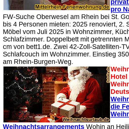
priva
pro N
FW-Suche Oberwesel am Rhein bei St. G
bis 4 Personen mieten: 2025 renoviert, 2. 
Möbel vom Juli 2025 in Wohnzimmer, Küc
Schlafzimmer. Doppelbett mit getrennten M
cm von bett1.de. Zwei 42-Zoll-Satelliten-T
Schlafcouch im Wohnzimmer. Einstieg 3
am Rhein-Burgen-Weg.
Weihn
Hotel
Weihn
Deuts
Weihn
die Fe
Weihn
Weihnachtsarrangements
Wohin an Heil