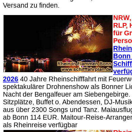
Versand zu finden.
NRW, 
RLP, 
für G
Perso
Rhein
Bonn
Schif
verfü
2026
40 Jahre Rheinschifffahrt mit Feuer
spektakulärer Drohnenshow als Bonner Lich
Nacht der Bengalfeuer am Siebengebirge. 
Sitzplätze, Buffet o. Abendessen, DJ-Mus
aus über 2300 Songs und Tanz. Maiausflug
ab Bonn 114 EUR. Maitour-Reise-Arrangem
als Rheinreise verfügbar