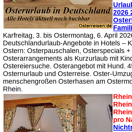
Urlau
2026 
Oster
Famil
Karfreitag, 3. bis Ostermontag, 6. April 202
Deutschlandurlaub-Angebote in Hotels – K
Ostern: Osterpauschalen, Osterspecials +
Osterarrangements als Kurzurlaub mit Kin
Ostereiersuche. Osterangebot mit Hund. 
Osternurlaub und Osterreise. Oster-Umzug
menschengroßen Osterhasen am Ostermo
Rhein.
Rhein
Rheint
Rhein
pro N
Nicht