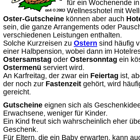
für ein Wochenende i
Wellnesshotel mit Wel
Oster-Gutscheine
können aber auch
Hot
sein, die ganze Arrangements oder Pausch
verschiedenen Leistungen enthalten.
Solche Kurzreisen zu
Ostern
sind häufig 
einer Halbpension, wobei dann im Hotelre
Ostersamstag
oder
Ostersonntag
ein kös
Ostermenü
serviert wird.
An Karfreitag, der zwar ein
Feiertag
ist, a
der noch zur
Fastenzeit
gehört, wird häufi
gereicht.
Gutscheine
eignen sich als Geschenkidee
Erwachsene, weniger für Kinder.
Ein Kind freut sich wahrscheinlich eher üb
Geschenk.
Für Eltern, die ein Baby erwarten, kann au