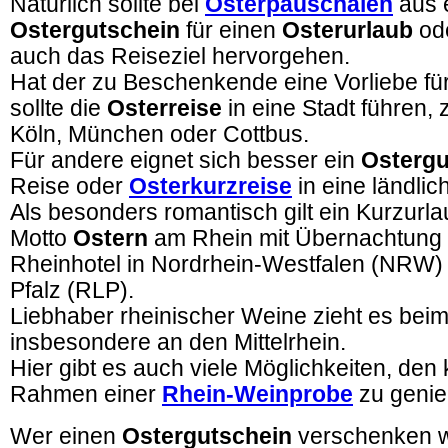
Natürlich sollte bei
Osterpauschalen
aus 
Ostergutschein
für einen
Osterurlaub
od
auch das Reiseziel hervorgehen.
Hat der zu Beschenkende eine Vorliebe für
sollte die
Osterreise
in eine Stadt führen,
Köln, München oder Cottbus.
Für andere eignet sich besser ein
Ostergu
Reise oder
Osterkurzreise
in eine ländlic
Als besonders romantisch gilt ein Kurzurl
Motto
Ostern
am Rhein mit Übernachtung 
Rheinhotel in Nordrhein-Westfalen (NRW)
Pfalz (RLP).
Liebhaber rheinischer Weine zieht es bei
insbesondere an den Mittelrhein.
Hier gibt es auch viele Möglichkeiten, den
Rahmen einer
Rhein-Weinprobe
zu geni
Wer einen
Ostergutschein
verschenken wil