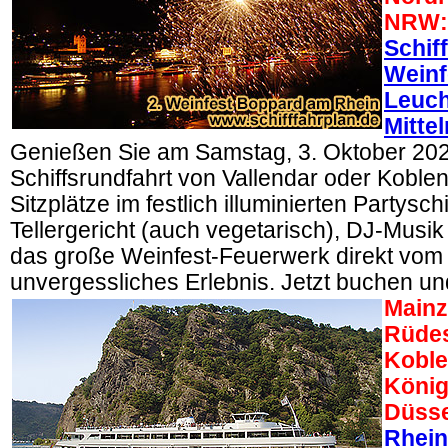
NRW:
Schif
Weinf
Leuch
Mitte
Genießen Sie am Samstag, 3. Oktober 202
Schiffsrundfahrt von Vallendar oder Koblen
Sitzplätze im festlich illuminierten Partysch
Tellergericht (auch vegetarisch), DJ-Musi
das große Weinfest-Feuerwerk direkt vom S
unvergessliches Erlebnis. Jetzt buchen un
Mainz
Rüdes
Koble
König
Düsse
Rhein