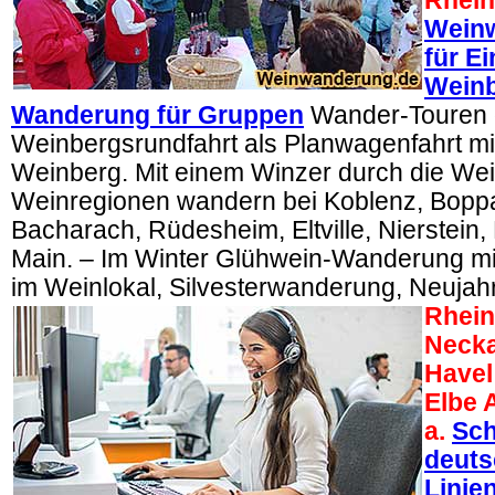
Rhei
Weinw
für E
Weinb
Wanderung für Gruppen
Wander-Touren 
Weinbergsrundfahrt als Planwagenfahrt m
Weinberg. Mit einem Winzer durch die Wei
Weinregionen wandern bei Koblenz, Bopp
Bacharach, Rüdesheim, Eltville, Nierstei
Main. – Im Winter Glühwein-Wanderung mi
im Weinlokal, Silvesterwanderung, Neuja
Rhein
Necka
Havel
Elbe 
a.
Sch
deuts
Linie