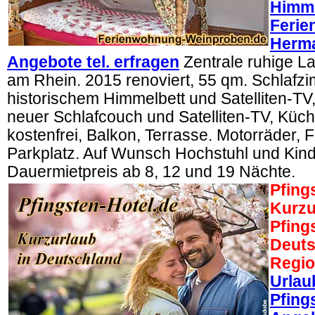
Himme
Feri
Herma
Angebote tel. erfragen
Zentrale ruhige L
am Rhein. 2015 renoviert, 55 qm. Schlafz
historischem Himmelbett und Satelliten-T
neuer Schlafcouch und Satelliten-TV, Kü
kostenfrei, Balkon, Terrasse. Motorräder, 
Parkplatz. Auf Wunsch Hochstuhl und Kind
Dauermietpreis ab 8, 12 und 19 Nächte.
Pfing
Kurzu
Pfing
Deuts
Regi
Urlau
Pfing