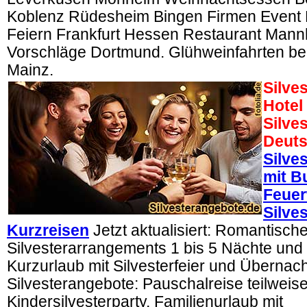
Koblenz Rüdesheim Bingen Firmen Event
Feiern Frankfurt Hessen Restaurant Mann
Vorschläge Dortmund. Glühweinfahrten bei
Mainz.
Silve
Hotel
Silves
Deuts
Silves
mit B
Feuer
Silve
Kurzreisen
Jetzt aktualisiert: Romantisch
Silvesterarrangements 1 bis 5 Nächte und S
Kurzurlaub mit Silvesterfeier und Übernac
Silvesterangebote: Pauschalreise teilweise 
Kindersilvesterparty, Familienurlaub mit