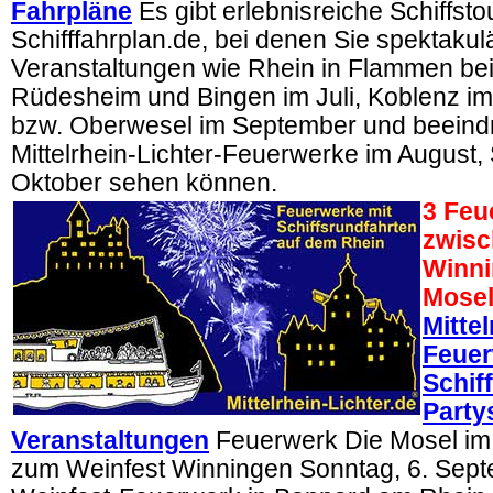
Fahrpläne
Es gibt erlebnisreiche Schiffsto
Schifffahrplan.de, bei denen Sie spektaku
Veranstaltungen wie Rhein in Flammen bei
Rüdesheim und Bingen im Juli, Koblenz im
bzw. Oberwesel im September und beein
Mittelrhein-Lichter-Feuerwerke im August
Oktober sehen können.
3 Feu
zwisc
Winni
Mosel
Mittel
Feuer
Schif
Partys
Veranstaltungen
Feuerwerk Die Mosel im
zum Weinfest Winningen Sonntag, 6. Sept