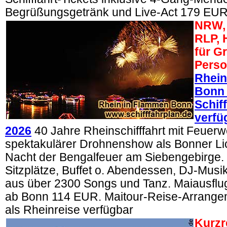
Begrüßungsgetränk und Live-Act 179 EUR
NRW, 
RLP, 
für G
Perso
Rhein
Bonn
Schif
verfü
2026
40 Jahre Rheinschifffahrt mit Feuer
spektakulärer Drohnenshow als Bonner Lich
Nacht der Bengalfeuer am Siebengebirge. 
Sitzplätze, Buffet o. Abendessen, DJ-Mus
aus über 2300 Songs und Tanz. Maiausflug
ab Bonn 114 EUR. Maitour-Reise-Arrangem
als Rheinreise verfügbar
Kurzr