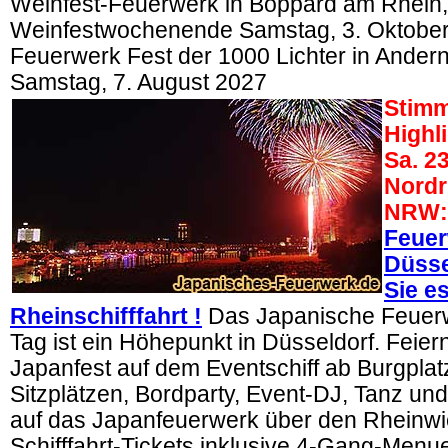
Weinfest-Feuerwerk in Boppard am Rhein,
Weinfestwochenende Samstag, 3. Oktober
Feuerwerk Fest der 1000 Lichter in Ande
Samstag, 7. August 2027
Stimm
Highl
Sa. 23
Nordr
NRW:
Feue
Düsse
Sie es
Rheinschifffahrt !
Das Japanische Feuer
Tag ist ein Höhepunkt in Düsseldorf. Feier
Japanfest auf dem Eventschiff ab Burgplatz
Sitzplätzen, Bordparty, Event-DJ, Tanz und
auf das Japanfeuerwerk über den Rheinwi
Schifffahrt-Tickets inklusive 4-Gang-Menu