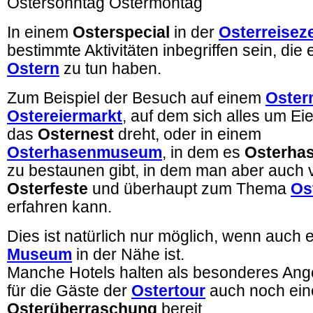
Ostersonntag Ostermontag
In einem
Osterspecial
in der
Osterreiseze
bestimmte Aktivitäten inbegriffen sein, die 
Ostern
zu tun haben.
Zum Beispiel der Besuch auf einem
Oster
Ostereiermarkt
, auf dem sich alles um Ei
das
Osternest
dreht, oder in einem
Osterhasenmuseum
, in dem es
Osterha
zu bestaunen gibt, in dem man aber auch v
Osterfeste
und überhaupt zum Thema
Os
erfahren kann.
Dies ist natürlich nur möglich, wenn auch 
Museum
in der Nähe ist.
Manche Hotels halten als besonderes Ang
für die Gäste der
Ostertour
auch noch ein
Osterüberraschung
bereit.